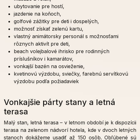
ubytovanie pre hostí,
jazdenie na koňoch,
golfové zážitky pre deti i dospelých,
možnosť získať zelenú kartu,
vlastný animátorsky personál s možnosťami
rôznych aktivít pre deti,
beach volejbalové ihrisko pre rodinných
príslušníkov i kamarátov,
vonkajší bazén na osvieženie,
kvetinovú výzdobu, sviečky, farebnú servítkovú
výzdobu podľa požiadaviek
Vonkajšie párty stany a letná
terasa
Malý stan, letná terasa – v letnom období je k dispozícii
terasa na zelenom nádvorí hotela, kde v dvoch letných
stanoch dokážeme usadiť až 150 osôb. Obľúbené sú