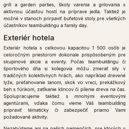
grill a garden parties, školy varenia a grilovania s
aktívnou účasťou hostí na príprave jedla. Taktiež je
možné v stanoch prirpaviť bufetové stoly pre všetkých
účastníkov teambuildingu a family day.
Exteriér hotela
Exteriér hotela s celkovou kapacitou 1 500 osôb je
celoročným priestorom dokonale prispôsobeným pre
skupinové akcie a eventy. Počas teambuildingu či
športového dňa si kolegovia môžu zmerať sily v
tradičných kolektívnych hrách, ako napríklad drevené
lyže, preťahovanie lanom, skok vo vreci, prekážkový
beh s fúrikom, zatĺkanie klincov či pílenie dreva na čas.
Spolupracujeme taktiež s mnohými eventovými
agentúrami, vďaka čomu vieme Váš teambuilding
pripraviť tématicky či zabezpečiť priamo Vami
požadované aktivity.
Nezabúdame ani na našich najmenčích, pre ktorých v