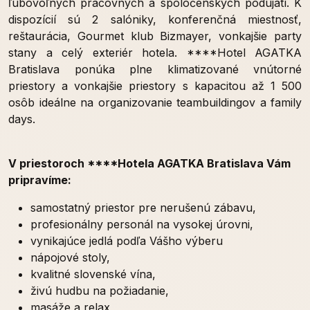
ľubovoľných pracovných a spoločenských podujatí. K
dispozícií sú 2 salóniky, konferenčná miestnosť,
reštaurácia, Gourmet klub Bizmayer, vonkajšie party
stany a celý exteriér hotela. ****Hotel AGATKA
Bratislava ponúka plne klimatizované vnútorné
priestory a vonkajšie priestory s kapacitou až 1 500
osôb ideálne na organizovanie teambuildingov a family
days.
V priestoroch ****Hotela AGATKA Bratislava Vám
pripravíme:
samostatný priestor pre nerušenú zábavu,
profesionálny personál na vysokej úrovni,
vynikajúce jedlá podľa Vášho výberu
nápojové stoly,
kvalitné slovenské vína,
živú hudbu na požiadanie,
masáže a relax,