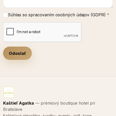
Súhlas so spracovaním osobných údajov (GDPR)
*
Kaštieľ Agatka
— prémiový boutique hotel pri
Bratislave
Kaštieľová atmosféra · svadby · eventy · golf · kone