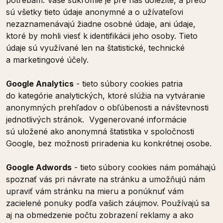
potrebám. Vaše súkromie je pre nás dôležité, a preto
sú všetky tieto údaje anonymné a o užívateľovi
nezaznamenávajú žiadne osobné údaje, ani údaje,
ktoré by mohli viesť k identifikácii jeho osoby. Tieto
údaje sú využívané len na štatistické, technické
a marketingové účely.
Google Analytics
- tieto súbory cookies patria
do kategórie analytických, ktoré slúžia na vytváranie
anonymných prehľadov o obľúbenosti a návštevnosti
jednotlivých stránok. Vygenerované informácie
sú uložené ako anonymná štatistika v spoločnosti
Google, bez možnosti priradenia ku konkrétnej osobe.
Google Adwords
- tieto súbory cookies nám pomáhajú
spoznať vás pri návrate na stránku a umožňujú nám
upraviť vám stránku na mieru a ponúknuť vám
zacielené ponuky podľa vašich záujmov. Používajú sa
aj na obmedzenie počtu zobrazení reklamy a ako