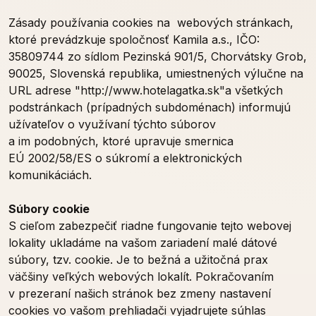
Zásady používania cookies na webových stránkach,
ktoré prevádzkuje spoločnosť Kamila a.s.,
IČO:
35809744 zo sídlom
Pezinská 901/5, Chorvátsky Grob,
90025, Slovenská republika, umiestnených výlučne na
URL adrese "http://www.hotelagatka.sk"a všetkých
podstránkach (prípadných subdoménach) informujú
užívateľov o využívaní týchto súborov
a im podobných, ktoré upravuje smernica
EÚ 2002/58/ES o súkromí a elektronických
komunikáciách.
Súbory cookie
S cieľom zabezpečiť riadne fungovanie tejto webovej
lokality ukladáme na vašom zariadení malé dátové
súbory, tzv. cookie. Je to bežná a užitočná prax
väčšiny veľkých webových lokalít. Pokračovaním
v prezeraní našich stránok bez zmeny nastavení
cookies vo vašom prehliadači vyjadrujete súhlas