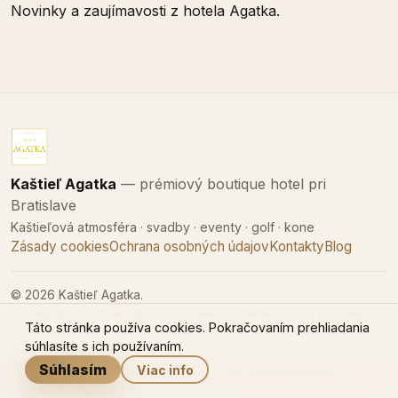
Novinky a zaujímavosti z hotela Agatka.
Kaštieľ Agatka
— prémiový boutique hotel pri
Bratislave
Kaštieľová atmosféra · svadby · eventy · golf · kone
Zásady cookies
Ochrana osobných údajov
Kontakty
Blog
© 2026 Kaštieľ Agatka.
Zásady používania súborov cookies
Ochrana osobných údajov
Táto stránka používa cookies. Pokračovaním prehliadania
súhlasíte s ich používaním.
Súhlasím
Viac info
Powered by
Consultee CMS
v.6.1
—
Consultee.biz