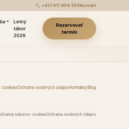
+421 911 909 550
Kontakt
tia
Letný
Rezervovať
tábor
termín
2026
 cookies
Ochrana osobných údajov
Kontakty
Blog
žívania súborov cookies
Ochrana osobných údajov